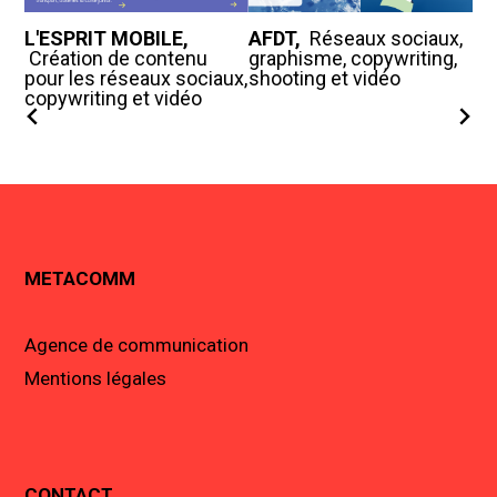
e
L'ESPRIT MOBILE,
AFDT,
Réseaux sociaux,
RE
Création de contenu
graphisme, copywriting,
VA
pour les réseaux sociaux,
shooting et vidéo
gr
copywriting et vidéo
so
dy
METACOMM
Agence de communication
Mentions légales
CONTACT